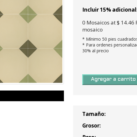
Incluir 15% adicional
0
Mosaicos
at $ 14.46
mosaico
* Mínimo
50
pies cuadrado
* Para ordenes personaliz
30% al precio
0 Pies Cuadrados / 0.44 
mosaico =
Tiempo en
Mosaicos necesitados y 
Agregar a carrito
Tránsito:
Cajas necesarias (0
Mosa
) =
Rancho Cucamonga, CA
Costo base (0 Cajas X $14
Peso de envio (30 lbs por 
Tamaño:
* Los numeros son redondead
Subtotal:
Grosor:
* Los números están redonde
Impuesto venta: