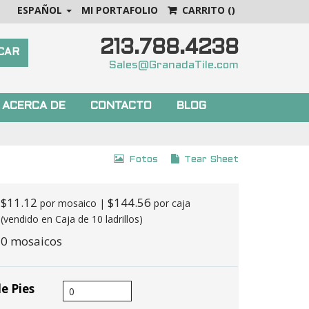
ESPAÑOL
MI PORTAFOLIO
CARRITO
()
213.788.4238
Sales@GranadaTile.com
ACERCA DE
CONTACTO
BLOG
Fotos
Tear Sheet
$11.12
$144.56
por mosaico |
por caja
(vendido en Caja de 10 ladrillos)
0 mosaicos
e Pies