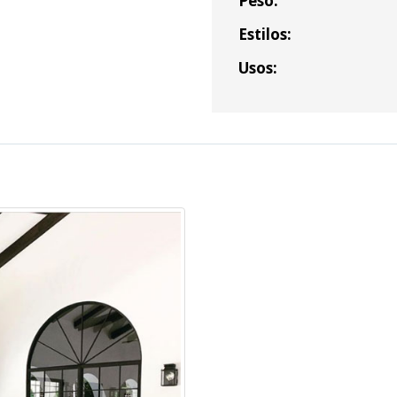
Peso:
Costo Envio:
Estilos:
Total
Usos: