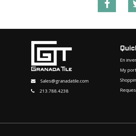
Quick
En inve
My port
Shoppin
Sales@granadatile.com
Reques
213.788.4238