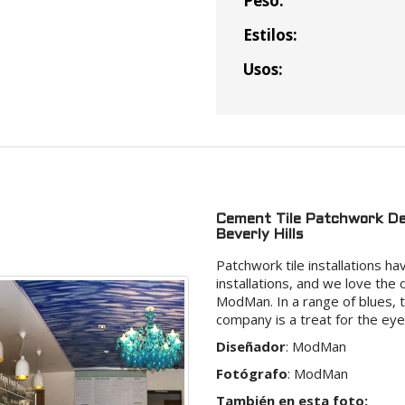
Peso:
Costo Envio:
Estilos:
Total
Usos:
Cement Tile Patchwork Des
Beverly Hills
Patchwork tile installations ha
installations, and we love the
ModMan. In a range of blues, th
company is a treat for the eye
Diseñador
:
ModMan
Fotógrafo
:
ModMan
También en esta foto: