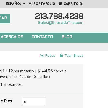
ESPAÑOL
MI PORTAFOLIO
CARRITO
()
213.788.4238
Sales@GranadaTile.com
ACERCA DE
CONTACTO
BLOG
Fotos
Tear Sheet
$11.12
$144.56
por mosaico |
por caja
(vendido en Caja de 10 ladrillos)
1 mosaicos
e Pies