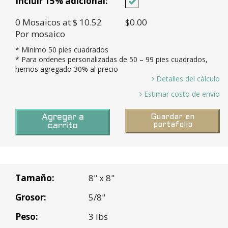
Incluir 15% adicional:
0
Mosaicos
at $ 10.52
$0.00
Por mosaico
* Mínimo
50
pies cuadrados
* Para ordenes personalizadas de
50
– 99 pies cuadrados,
hemos agregado 30% al precio
Detalles del cálculo
0 Pies Cuadrados / 0.44 Pies cuadrados por mosaico =
Estimar costo de envio
0.00 *
Tiempo en
8-10 semanas a puerto en LA
Mosaicos necesitados y 15% Exceso (0.00 X 15%)=
Agregar a
Guardar en
Tránsito:
para todas las órdenes
portafolio
0 *
carrito
personalizadas
Cajas necesarias (0
Mosaicos
/ 10
Mosaicos por caja
) =
0 Cajas *
Rancho Cucamonga, CA
Costo base (0 Cajas X $105.17 Por caja =
Tamaño:
8" x 8"
$0.00 *
Peso de envio (30 lbs por caja x 0 Cajas) =
Grosor:
5/8"
0
Peso:
3 lbs
* Los numeros son redondeados a los mosaicos o cajas mas
Subtotal:
$0.00