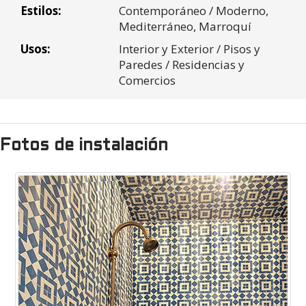
cercanas
Impuesto
Estilos:
$0.00
Contemporáneo / Moderno,
* Los números están redondeados al pie cuadrado o caja más
venta:
Mediterráneo,
Marroquí
cercano
Costo Envio:
Usos:
$0.00
Interior y Exterior / Pisos y
Paredes / Residencias y
Total
$0.00
Comercios
Fotos de instalación