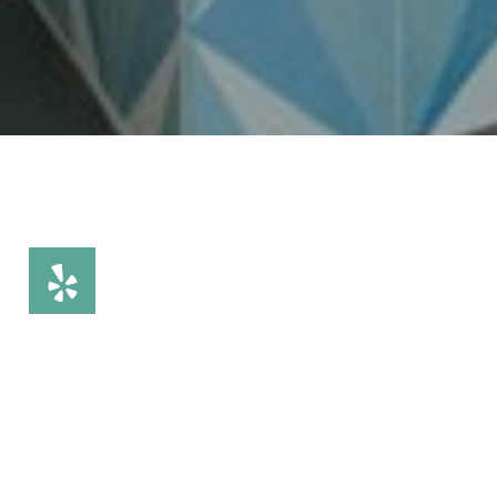
Acerca de Cement Tile
Aplicaciones de azulejos de cemento