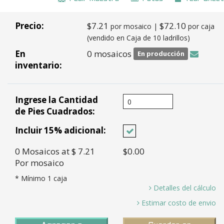
Precio:
$7.21
$72.10
por mosaico |
por caja
(vendido en Caja de 10 ladrillos)
En
0 mosaicos
En producción
inventario:
Ingrese la Cantidad
de Pies Cuadrados:
Incluir 15% adicional:
0
Mosaicos
at $ 7.21
$0.00
Por mosaico
* Mínimo
1
caja
Detalles del cálculo
0 Pies Cuadrados / 0.44 Pies cuadrados por mosaico =
Estimar costo de envio
0.00 *
Tiempo en
2-7 dias por mosaicos en