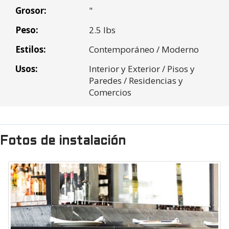
Peso de envio (15 lbs por caja x 0 Cajas) =
Grosor:
"
0
Peso:
2.5 lbs
* Los numeros son redondeados a los mosaicos o cajas mas
Subtotal:
$0.00
cercanas
Impuesto
Estilos:
$0.00
Contemporáneo / Moderno
* Los números están redondeados al pie cuadrado o caja más
venta:
cercano
Usos:
Interior y Exterior / Pisos y
Costo Envio:
$0.00
Paredes / Residencias y
Comercios
Total
$0.00
Fotos de instalación