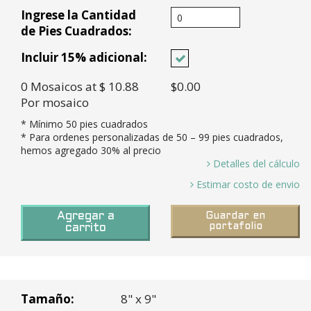
Ingrese la Cantidad
de Pies Cuadrados:
Incluir 15% adicional:
0
Mosaicos
at $ 10.88
$0.00
Por mosaico
* Mínimo
50
pies cuadrados
* Para ordenes personalizadas de
50
– 99 pies cuadrados,
hemos agregado 30% al precio
Detalles del cálculo
0 Pies Cuadrados / 0.37 Pies cuadrados por mosaico =
Estimar costo de envio
0.00 *
Tiempo en
8-10 semanas a puerto en LA
Mosaicos necesitados y 15% Exceso (0.00 X 15%)=
Agregar a
Guardar en
Tránsito:
para todas las órdenes
portafolio
0 *
carrito
personalizadas
Cajas necesarias (0
Mosaicos
/ 6
Mosaicos por caja
) =
0 Cajas *
Rancho Cucamonga, CA
Costo base (0 Cajas X $65.29 Por caja =
Tamaño:
8" x 9"
$0.00 *