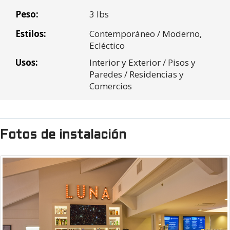
0
Peso:
3 lbs
* Los numeros son redondeados a los mosaicos o cajas mas
Subtotal:
$0.00
cercanas
Impuesto
Estilos:
$0.00
Contemporáneo / Moderno,
* Los números están redondeados al pie cuadrado o caja más
venta:
Ecléctico
cercano
Costo Envio:
Usos:
$0.00
Interior y Exterior / Pisos y
Paredes / Residencias y
Total
$0.00
Comercios
Fotos de instalación