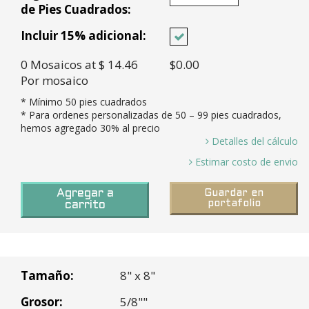
de Pies Cuadrados:
Incluir 15% adicional:
0
Mosaicos
at $ 14.46
$0.00
Por mosaico
* Mínimo
50
pies cuadrados
* Para ordenes personalizadas de
50
– 99 pies cuadrados,
hemos agregado 30% al precio
Detalles del cálculo
0 Pies Cuadrados / 0.44 Pies cuadrados por mosaico =
Estimar costo de envio
0.00 *
Tiempo en
8-10 semanas a puerto en LA
Mosaicos necesitados y 15% Exceso (0.00 X 15%)=
Agregar a
Guardar en
Tránsito:
para todas las órdenes
portafolio
0 *
carrito
personalizadas
Cajas necesarias (0
Mosaicos
/ 10
Mosaicos por caja
) =
0 Cajas *
Rancho Cucamonga, CA
Costo base (0 Cajas X $144.56 Por caja =
Tamaño:
8" x 8"
$0.00 *
Peso de envio (30 lbs por caja x 0 Cajas) =
Grosor:
5/8""