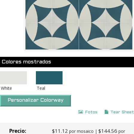
Colores mostrados
White
Teal
Personalizar Colorway
Fotos
Tear Sheet
Precio:
$11.12
$144.56
por mosaico |
por