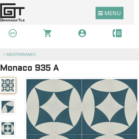
MENU
<
MEDITERRÁNEO
Monaco 935 A