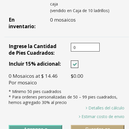
caja
(vendido en Caja de 10 ladrillos)
En
0 mosaicos
inventario:
Ingrese la Cantidad
de Pies Cuadrados:
Incluir 15% adicional:
0
Mosaicos
at $ 14.46
$0.00
Por mosaico
* Mínimo
50
pies cuadrados
* Para ordenes personalizadas de
50
– 99 pies cuadrados,
hemos agregado 30% al precio
Detalles del cálculo
0 Pies Cuadrados / 0.44 Pies cuadrados por mosaico =
Estimar costo de envio
0.00 *
Tiempo en
8-10 semanas a puerto en LA