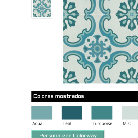
Colores mostrados
Aqua
Teal
Turquoise
Mist
Personalizar Colorway