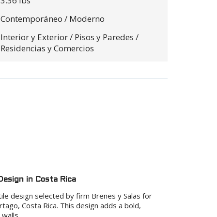
3.36 lbs
$0.00
Contemporáneo / Moderno
$0.00
Interior y Exterior / Pisos y Paredes /
Residencias y Comercios
Design in Costa Rica
ile design selected by firm Brenes y Salas for
tago, Costa Rica. This design adds a bold,
 walls.