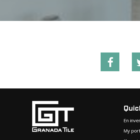
Quick
En inve
My port