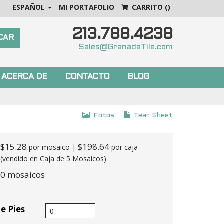
ESPAÑOL
MI PORTAFOLIO
CARRITO
()
213.788.4238
Sales@GranadaTile.com
ACERCA DE
CONTACTO
BLOG
Fotos
Tear Sheet
$15.28
$198.64
por mosaico |
por caja
(vendido en Caja de 5 Mosaicos)
0 mosaicos
e Pies