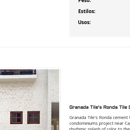
Peso:
Costo Envio:
Estilos:
Total
Usos:
Granada Tile's Ronda Tile 
Granada Tile’s Ronda cement t
condominiums project near Car
rhythmic splash of color to the