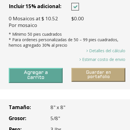
Incluir 15% adicional:
0
Mosaicos
at $ 10.52
$0.00
Por mosaico
* Mínimo
50
pies cuadrados
* Para ordenes personalizadas de
50
– 99 pies cuadrados,
hemos agregado 30% al precio
Detalles del cálculo
0 Pies Cuadrados / 0.44 Pies cuadrados por mosaico =
Estimar costo de envio
0.00 *
Tiempo en
8-10 semanas a puerto en LA
Mosaicos necesitados y 15% Exceso (0.00 X 15%)=
Agregar a
Guardar en
Tránsito:
para todas las órdenes
portafolio
0 *
carrito
personalizadas
Cajas necesarias (0
Mosaicos
/ 10
Mosaicos por caja
) =
0 Cajas *
Rancho Cucamonga, CA
Costo base (0 Cajas X $105.17 Por caja =
Tamaño:
8" x 8"
$0.00 *
Peso de envio (30 lbs por caja x 0 Cajas) =
Grosor:
5/8"
0
Peso:
3 lbs
* Los numeros son redondeados a los mosaicos o cajas mas