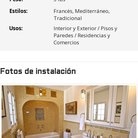
Subtotal:
$0.00
cercanas
Impuesto
Estilos:
$0.00
Francés,
Mediterráneo,
* Los números están redondeados al pie cuadrado o caja más
venta:
Tradicional
cercano
Costo Envio:
Usos:
$0.00
Interior y Exterior / Pisos y
Paredes / Residencias y
Total
$0.00
Comercios
Fotos de instalación